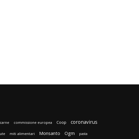
coronavirus
Coop
carne
commissione europea
Monsanto
Ogm
lute
miti alimentari
pasta