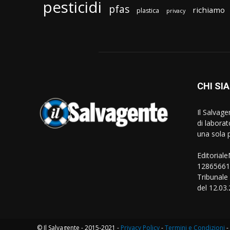
pesticidi
pfas
richiamo
plastica
privacy
CHI SI
Il Salvag
di laborat
una sola p
Editorial
128656610
Tribunale
del 12.03
© Il Salvagente - 2015-2021 -
Privacy Policy
-
Termini e Condizioni
-