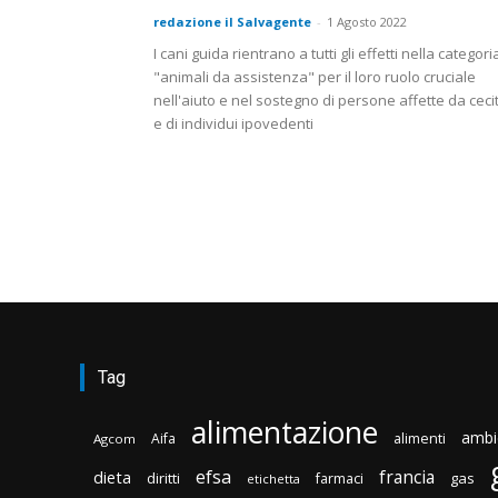
redazione il Salvagente
-
1 Agosto 2022
I cani guida rientrano a tutti gli effetti nella categori
"animali da assistenza" per il loro ruolo cruciale
nell'aiuto e nel sostegno di persone affette da ceci
e di individui ipovedenti
Tag
alimentazione
ambi
Aifa
alimenti
Agcom
efsa
francia
dieta
diritti
gas
farmaci
etichetta