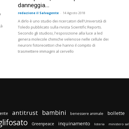
danneggia...
redazione il Salvagente
-
14 Agosto 2018
a
A dirlo è uno studio dei ricercatori dell'Università di
tà
Toledo pubblicato sulla rivista Scientific Reports.
Secondo gli studiosi, l'esposizione alla luce a led
genera molecole chimiche velenose nelle cellule dei
neuroni fotorecettori che hanno il compito di
trasmettere immagini al cervello
bambini
antitrust
bollette
ente
benessere animale
glifosato
inquinamento
Greenpeace
listeria
ministero sa