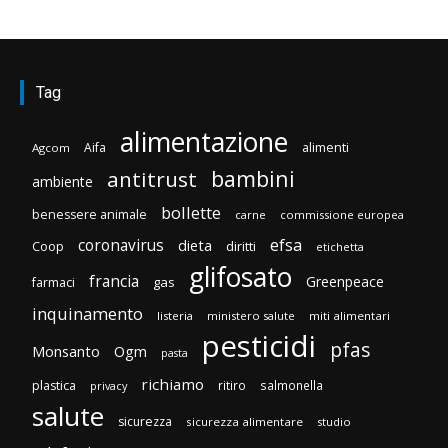
Tag
alimentazione
Aifa
alimenti
Agcom
bambini
antitrust
ambiente
bollette
benessere animale
carne
commissione europea
efsa
coronavirus
dieta
diritti
Coop
etichetta
glifosato
francia
Greenpeace
gas
farmaci
inquinamento
listeria
ministero salute
miti alimentari
pesticidi
pfas
Monsanto
Ogm
pasta
richiamo
plastica
ritiro
salmonella
privacy
salute
sicurezza
sicurezza alimentare
studio