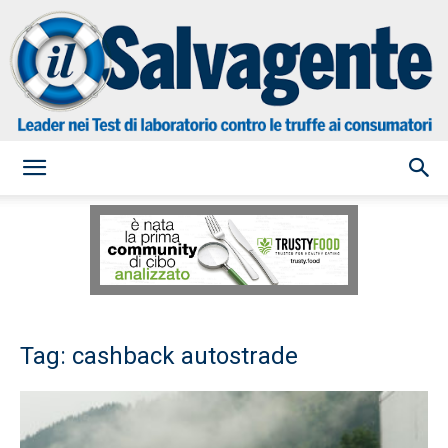
il
Salvagente
Tag: cashback autostrade