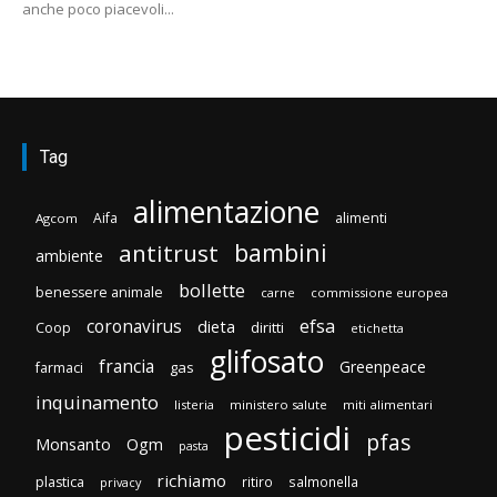
anche poco piacevoli...
Tag
alimentazione
Aifa
alimenti
Agcom
bambini
antitrust
ambiente
bollette
benessere animale
carne
commissione europea
efsa
coronavirus
dieta
diritti
Coop
etichetta
glifosato
francia
Greenpeace
gas
farmaci
inquinamento
listeria
ministero salute
miti alimentari
pesticidi
pfas
Monsanto
Ogm
pasta
richiamo
plastica
ritiro
salmonella
privacy