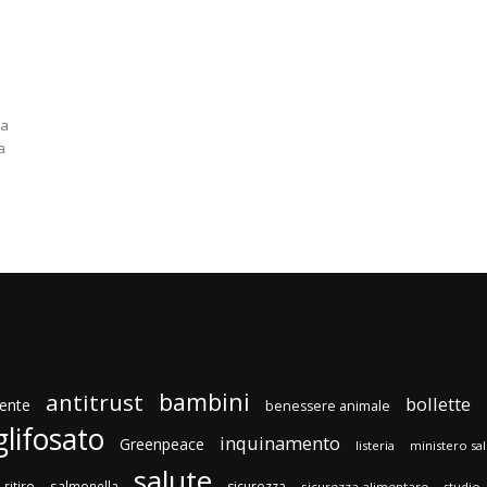
ta
a
bambini
antitrust
bollette
ente
benessere animale
glifosato
inquinamento
Greenpeace
listeria
ministero sa
salute
ritiro
salmonella
sicurezza
sicurezza alimentare
studio