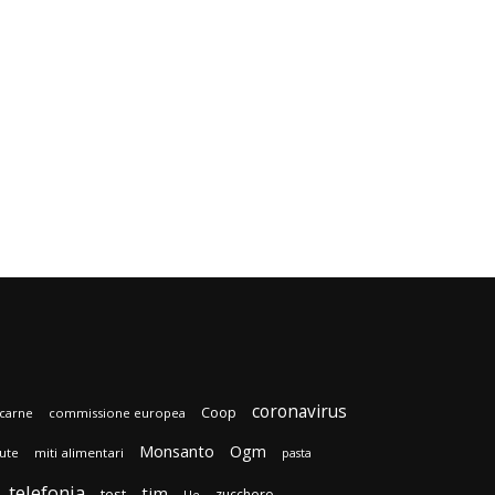
coronavirus
Coop
carne
commissione europea
Monsanto
Ogm
lute
miti alimentari
pasta
telefonia
tim
test
zucchero
Ue