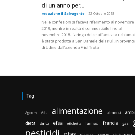
di un anno per...
redazione il Salvagente
-
22 Ottobre 2018
Nelle confezioni si faceva riferimento al novembre
2019, mentre in realtà è commestibile fino al
novembre 2018. L’aringa dolce affumicata richiama
è stata prodotta a San Daniele del Friuli, in provinci
di Udine dall’azienda Friul Trota
Tag
alimentazione
ambi
Aifa
alimenti
Agcom
efsa
francia
dieta
diritti
gas
farmaci
etichetta
pesticidi
pfas
richiamo
plastica
privacy