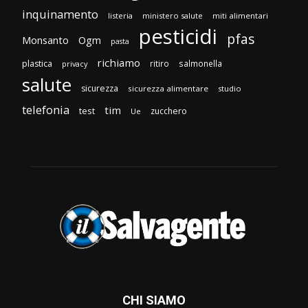
inquinamento
listeria
ministero salute
miti alimentari
pesticidi
pfas
Monsanto
Ogm
pasta
richiamo
plastica
ritiro
salmonella
privacy
salute
sicurezza
sicurezza alimentare
studio
telefonia
tim
test
zucchero
Ue
CHI SIAMO