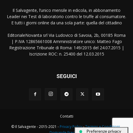
Il Salvagente, l’unico mensile in edicola, in abbonamento
Leader nei Test di laboratorio contro le truffe al consumatore.
E tutti i giorni online da una sola parte: quella del cittadino
EditorialeNovanta srl Via Ludovico di Savoia, 2b, 00185 Roma
| P.IVA 12865661008 Amministratore unico: Matteo Fago
Registrazione Tribunale di Roma: 149/2015 del 24.07.2015 |
Iscrizione ROC: n. 25400 del 12.03.2015
SEGUICI
Contatti
© Il Salvagente - 2015-2021 -
Privacy Policy
-
Termini e Condizioni
-
Domande Frequenti