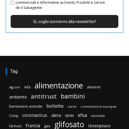
commerciali e informative su Eventi, Prodotti e Servizi
de il Salvagente
Tag
alimentazione
Aifa
alimenti
Agcom
bambini
antitrust
ambiente
bollette
benessere animale
carne
commissione europea
efsa
coronavirus
dieta
Coop
diritti
etichetta
glifosato
francia
Greenpeace
gas
farmaci