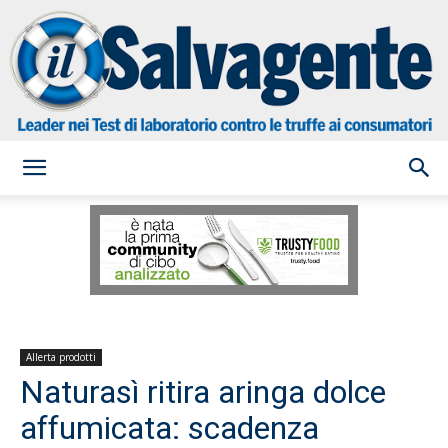
il
Salvagente
Allerta prodotti
Naturasì ritira aringa dolce
affumicata: scadenza