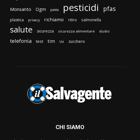
pesticidi
pfas
Monsanto
Ogm
pasta
richiamo
plastica
ritiro
salmonella
privacy
salute
sicurezza
sicurezza alimentare
studio
telefonia
tim
test
zucchero
Ue
CHI SIAMO