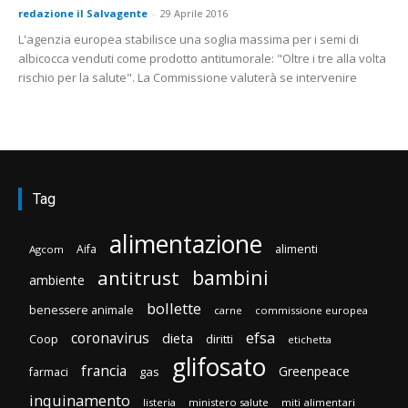
redazione il Salvagente
-
29 Aprile 2016
L'agenzia europea stabilisce una soglia massima per i semi di
albicocca venduti come prodotto antitumorale: "Oltre i tre alla volta
rischio per la salute". La Commissione valuterà se intervenire
Tag
alimentazione
Aifa
alimenti
Agcom
bambini
antitrust
ambiente
bollette
benessere animale
carne
commissione europea
efsa
coronavirus
dieta
Coop
diritti
etichetta
glifosato
francia
Greenpeace
gas
farmaci
inquinamento
listeria
ministero salute
miti alimentari