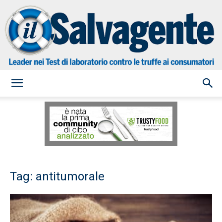
il
Salvagente
Tag: antitumorale