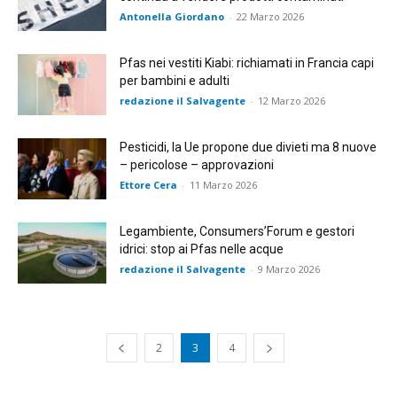
Antonella Giordano
-
22 Marzo 2026
Pfas nei vestiti Kiabi: richiamati in Francia capi
per bambini e adulti
redazione il Salvagente
-
12 Marzo 2026
Pesticidi, la Ue propone due divieti ma 8 nuove
– pericolose – approvazioni
Ettore Cera
-
11 Marzo 2026
Legambiente, Consumers’Forum e gestori
idrici: stop ai Pfas nelle acque
redazione il Salvagente
-
9 Marzo 2026
2
3
4