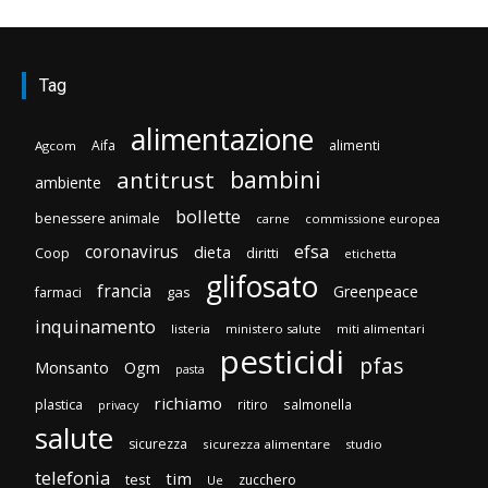
Tag
alimentazione
Aifa
alimenti
Agcom
bambini
antitrust
ambiente
bollette
benessere animale
carne
commissione europea
efsa
coronavirus
dieta
Coop
diritti
etichetta
glifosato
francia
Greenpeace
gas
farmaci
inquinamento
listeria
ministero salute
miti alimentari
pesticidi
pfas
Monsanto
Ogm
pasta
richiamo
plastica
ritiro
salmonella
privacy
salute
sicurezza
sicurezza alimentare
studio
telefonia
tim
test
zucchero
Ue