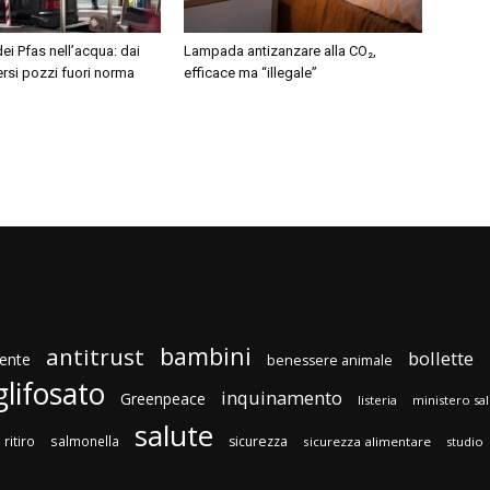
dei Pfas nell’acqua: dai
Lampada antizanzare alla CO₂,
versi pozzi fuori norma
efficace ma “illegale”
bambini
antitrust
bollette
ente
benessere animale
glifosato
inquinamento
Greenpeace
listeria
ministero sa
salute
ritiro
salmonella
sicurezza
sicurezza alimentare
studio