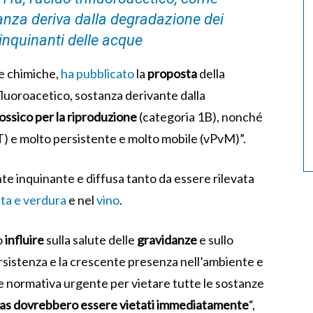
anza deriva dalla degradazione dei
i inquinanti delle acque
ze chimiche,
ha pubblicato
la
proposta
della
rifluoroacetico, sostanza derivante dalla
ossico per la riproduzione
(categoria 1B), nonché
) e molto persistente e molto mobile (vPvM)”.
te inquinante e diffusa tanto da essere rilevata
tta e verdura
e nel
vino
.
o
influire
sulla salute delle
gravidanze
e sullo
rsistenza e la crescente presenza nell’ambiente e
ne normativa urgente per vietare tutte le sostanze
Pfas dovrebbero essere vietati immediatamente
“,