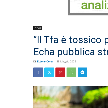
News
“Il Tfa è tossico 
Echa pubblica st
Di
Ettore Cera
-
29 Maggio 2025