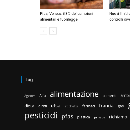
Pfas, Veneto: il 3% dei campioni
Nuovi limiti 
alimentari è fuorilegge
controlli di
Tag
alimentazione
ambi
Aifa
alimenti
Agcom
efsa
francia
dieta
diritti
gas
farmaci
etichetta
pesticidi
pfas
richiamo
plastica
privacy