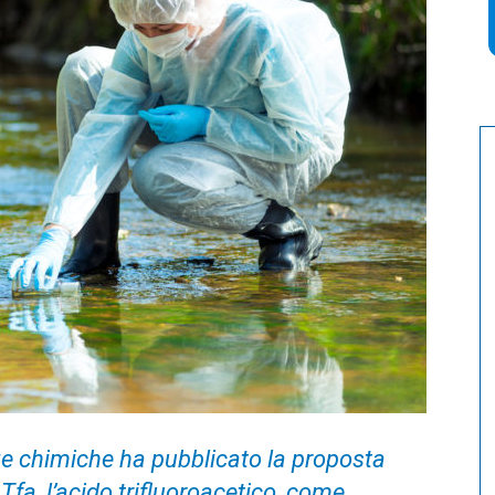
ze chimiche ha pubblicato la proposta
 Tfa, l’acido trifluoroacetico, come