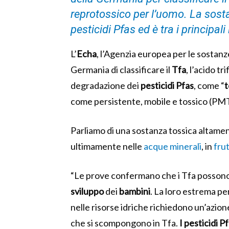
reprotossico per l’uomo. La sost
pesticidi Pfas ed è tra i principal
L’
Echa
, l’Agenzia europea per le sostan
Germania di classificare il
Tfa
, l’acido t
degradazione dei
pesticidi Pfas
, come “
t
come persistente, mobile e tossico (PMT
Parliamo di una sostanza tossica altamen
ultimamente nelle
acque minerali
, in
fru
“Le prove confermano che i Tfa posson
sviluppo
dei
bambini
. La loro estrema pe
nelle risorse idriche richiedono un’azio
che si scompongono in Tfa.
I pesticidi 