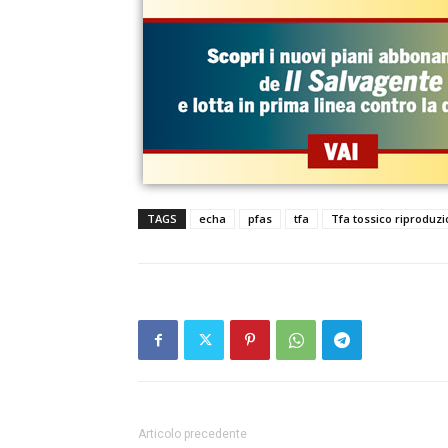
TAGS
echa
pfas
tfa
Tfa tossico riproduz
Articolo precedente