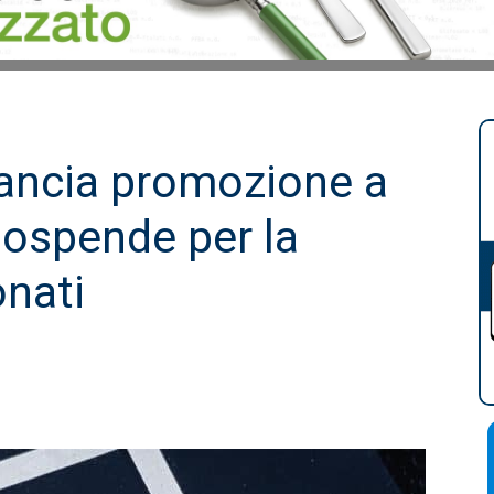
lancia promozione a
sospende per la
onati