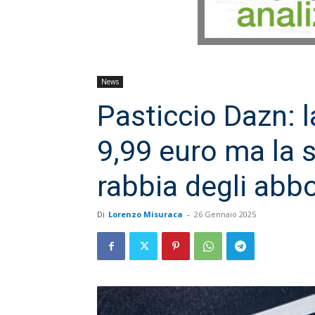
News
Pasticcio Dazn: 
9,99 euro ma la 
rabbia degli abb
Di
Lorenzo Misuraca
-
26 Gennaio 2025