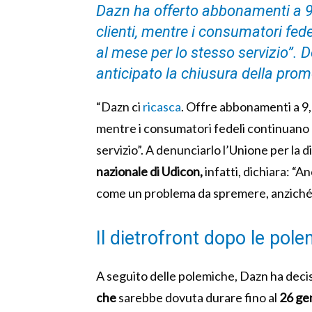
Dazn ha offerto abbonamenti a 9,
clienti, mentre i consumatori fed
al mese per lo stesso servizio”. 
anticipato la chiusura della pro
“Dazn ci
ricasca
. Offre abbonamenti a 9,9
mentre i consumatori fedeli continuano a
servizio”. A denunciarlo l’Unione per la 
nazionale di Udicon,
infatti, dichiara: “A
come un problema da spremere, anziché u
Il dietrofront dopo le pol
A seguito delle polemiche, Dazn ha deci
che
sarebbe dovuta durare fino al
26 ge