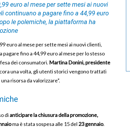
99 euro al mese per sette mesi ai nuovi
eli continuano a pagare fino a 44,99 euro
Dopo le polemiche, la piattaforma ha
mozione
9 euro al mese per sette mesi ai nuovi clienti,
 pagare fino a 44,99 euro al mese per lo stesso
difesa dei consumatori.
Martina Donini, presidente
ncora una volta, gli utenti storici vengono trattati
na risorsa da valorizzare”.
emiche
so di
anticipare la chiusura della promozione,
nnaio
ma è stata sospesa alle 15 del
23 gennaio
.