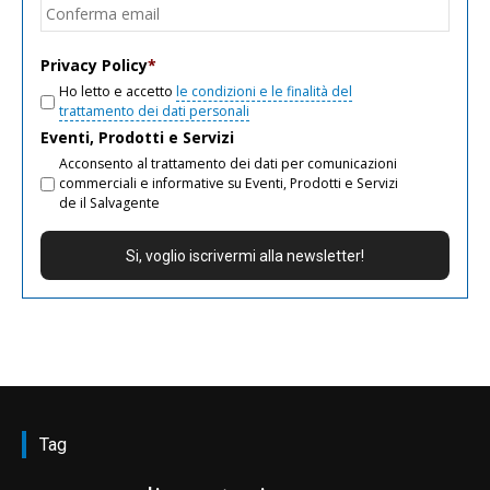
Conf
email
Privacy Policy
*
Ho letto e accetto
le condizioni e le finalità del
trattamento dei dati personali
Eventi, Prodotti e Servizi
Acconsento al trattamento dei dati per comunicazioni
commerciali e informative su Eventi, Prodotti e Servizi
de il Salvagente
Tag