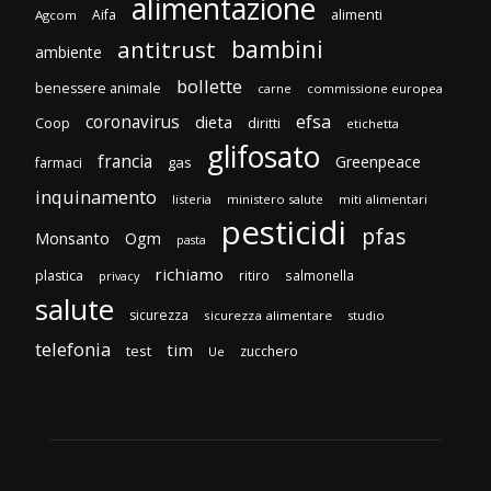
alimentazione
Aifa
alimenti
Agcom
bambini
antitrust
ambiente
bollette
benessere animale
carne
commissione europea
efsa
coronavirus
dieta
diritti
Coop
etichetta
glifosato
francia
Greenpeace
gas
farmaci
inquinamento
listeria
ministero salute
miti alimentari
pesticidi
pfas
Monsanto
Ogm
pasta
richiamo
plastica
ritiro
salmonella
privacy
salute
sicurezza
sicurezza alimentare
studio
telefonia
tim
test
zucchero
Ue