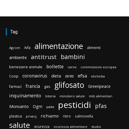
Tag
alimentazione
Aifa
alimenti
Agcom
bambini
antitrust
ambiente
bollette
benessere animale
carne
commissione europea
efsa
coronavirus
dieta
Coop
diritti
etichetta
glifosato
francia
Greenpeace
gas
farmaci
inquinamento
listeria
ministero salute
miti alimentari
pesticidi
pfas
Monsanto
Ogm
pasta
richiamo
plastica
ritiro
salmonella
privacy
salute
sicurezza
sicurezza alimentare
studio