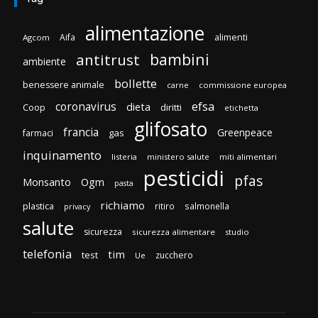
alimentazione
Aifa
alimenti
Agcom
bambini
antitrust
ambiente
bollette
benessere animale
carne
commissione europea
efsa
coronavirus
dieta
diritti
Coop
etichetta
glifosato
francia
Greenpeace
gas
farmaci
inquinamento
listeria
ministero salute
miti alimentari
pesticidi
pfas
Monsanto
Ogm
pasta
richiamo
plastica
ritiro
salmonella
privacy
salute
sicurezza
sicurezza alimentare
studio
telefonia
tim
test
zucchero
Ue