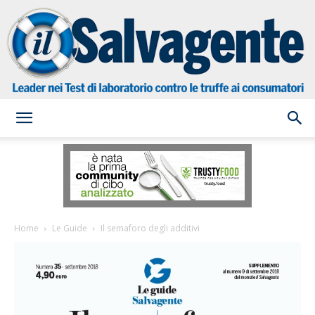
il
Salvagente
Home
Le Guide
Il semaforo degli additivi