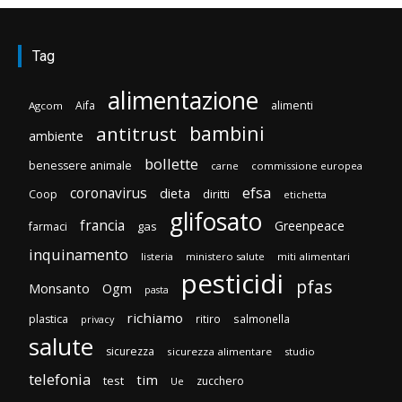
Tag
alimentazione
Aifa
alimenti
Agcom
bambini
antitrust
ambiente
bollette
benessere animale
carne
commissione europea
efsa
coronavirus
dieta
diritti
Coop
etichetta
glifosato
francia
Greenpeace
gas
farmaci
inquinamento
listeria
ministero salute
miti alimentari
pesticidi
pfas
Monsanto
Ogm
pasta
richiamo
plastica
ritiro
salmonella
privacy
salute
sicurezza
sicurezza alimentare
studio
telefonia
tim
test
zucchero
Ue