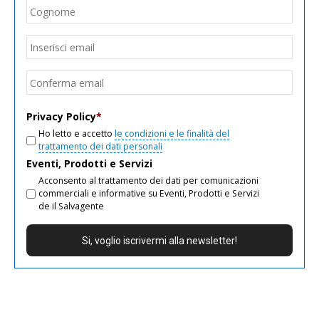
Cogn
Email
*
Inseri
email
Conf
email
Privacy Policy
*
Ho letto e accetto
le condizioni e le finalità del
trattamento dei dati personali
Eventi, Prodotti e Servizi
Acconsento al trattamento dei dati per comunicazioni
commerciali e informative su Eventi, Prodotti e Servizi
de il Salvagente