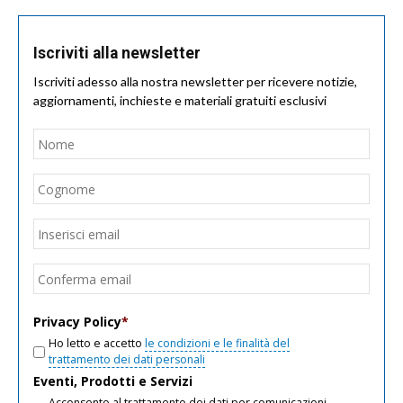
Iscriviti alla newsletter
Iscriviti adesso alla nostra newsletter per ricevere notizie,
aggiornamenti, inchieste e materiali gratuiti esclusivi
Nome
*
Nom
Cogn
Email
*
Inseri
email
Conf
email
Privacy Policy
*
Ho letto e accetto
le condizioni e le finalità del
trattamento dei dati personali
Eventi, Prodotti e Servizi
Acconsento al trattamento dei dati per comunicazioni