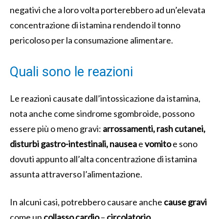
negativi che a loro volta porterebbero ad un’elevata
concentrazione di istamina rendendo il tonno
pericoloso per la consumazione alimentare.
Quali sono le reazioni
Le reazioni causate dall’intossicazione da istamina,
nota anche come sindrome sgombroide, possono
essere più o meno gravi:
arrossamenti, rash cutanei,
disturbi gastro-intestinali, nausea
e
vomito
e sono
dovuti appunto all’alta concentrazione di istamina
assunta attraverso l’alimentazione.
In alcuni casi, potrebbero causare anche
cause gravi
come un
collasso cardio
–
circolatorio.