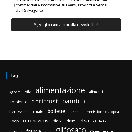
commerciali e informative su Eventi, Prodotti e Servizi
de il Salvagente
Tag
alimentazione
Aifa
alimenti
Agcom
bambini
antitrust
ambiente
bollette
benessere animale
carne
commissione europea
efsa
coronavirus
dieta
diritti
Coop
etichetta
glifosato
francia
Greenpeace
gas
farmaci