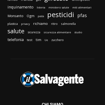
inquinamento
listeria
ministero salute
miti alimentari
pesticidi
pfas
Monsanto
Ogm
pasta
richiamo
plastica
ritiro
salmonella
privacy
salute
sicurezza
sicurezza alimentare
studio
telefonia
tim
test
zucchero
Ue
CHI SIAMO