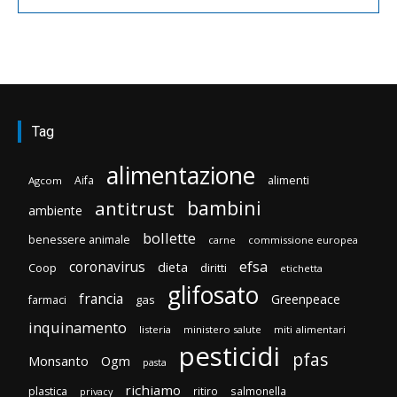
Tag
alimentazione
Aifa
alimenti
Agcom
bambini
antitrust
ambiente
bollette
benessere animale
carne
commissione europea
efsa
coronavirus
dieta
Coop
diritti
etichetta
glifosato
francia
Greenpeace
gas
farmaci
inquinamento
listeria
ministero salute
miti alimentari
pesticidi
pfas
Monsanto
Ogm
pasta
richiamo
plastica
ritiro
salmonella
privacy