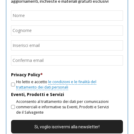
aggiornamenti, inchieste e materiali gratuiti esclusivi
Nome
*
Nom
Cogn
Email
*
Inseri
email
Conf
email
Privacy Policy
*
Ho letto e accetto
le condizioni e le finalità del
trattamento dei dati personali
Eventi, Prodotti e Servizi
Acconsento al trattamento dei dati per comunicazioni
commerciali e informative su Eventi, Prodotti e Servizi
de il Salvagente