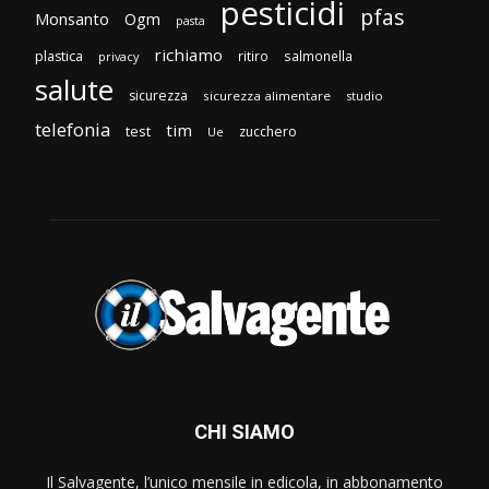
pesticidi
pfas
Monsanto
Ogm
pasta
richiamo
plastica
ritiro
salmonella
privacy
salute
sicurezza
sicurezza alimentare
studio
telefonia
tim
test
zucchero
Ue
CHI SIAMO
Il Salvagente, l’unico mensile in edicola, in abbonamento