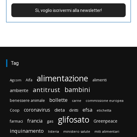
Tag
alimentazione
Aifa
alimenti
Agcom
bambini
antitrust
ambiente
bollette
benessere animale
carne
commissione europea
efsa
coronavirus
dieta
Coop
diritti
etichetta
glifosato
francia
Greenpeace
gas
farmaci
inquinamento
listeria
ministero salute
miti alimentari