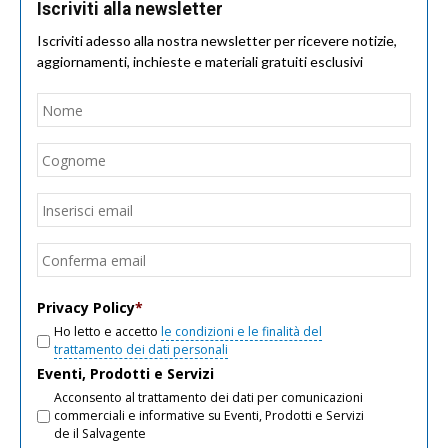
Iscriviti alla newsletter
Iscriviti adesso alla nostra newsletter per ricevere notizie,
aggiornamenti, inchieste e materiali gratuiti esclusivi
Nome
*
Nom
Cogn
Email
*
Inseri
email
Conf
email
Privacy Policy
*
Ho letto e accetto
le condizioni e le finalità del
trattamento dei dati personali
Eventi, Prodotti e Servizi
Acconsento al trattamento dei dati per comunicazioni
commerciali e informative su Eventi, Prodotti e Servizi
de il Salvagente