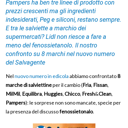
Pampers ha ben tre linee di prodotto con
prezzi crescenti ma gli ingredienti
indesiderati, Peg e siliconi, restano sempre.
E tra le salviette a marchio dei
supermercati? Lidl non riesce a fare a
meno del fenossietanolo. Il nostro
confronto su 8 marchi nel nuovo numero
del Salvagente
Nel
nuovo numero in edicola
abbiamo confrontato
8
marche di salviettine
per il cambio (
Fria
,
Fissan
,
MilMil
,
Equilibra
,
Huggies
,
Chicco
,
Fresh
&
Clean
,
Pampers
): le sorprese non sono mancate, specie per
la presenza del discusso
fenossietonalo
.