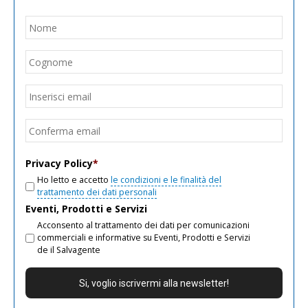
Nome
*
Nom
Cogn
Email
*
Inseri
email
Conf
email
Privacy Policy
*
Ho letto e accetto
le condizioni e le finalità del
trattamento dei dati personali
Eventi, Prodotti e Servizi
Acconsento al trattamento dei dati per comunicazioni
commerciali e informative su Eventi, Prodotti e Servizi
de il Salvagente