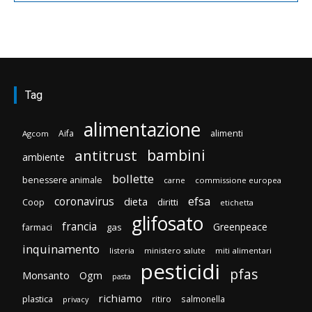
Tag
alimentazione
Aifa
alimenti
Agcom
bambini
antitrust
ambiente
bollette
benessere animale
carne
commissione europea
efsa
coronavirus
dieta
Coop
diritti
etichetta
glifosato
francia
Greenpeace
gas
farmaci
inquinamento
listeria
ministero salute
miti alimentari
pesticidi
pfas
Monsanto
Ogm
pasta
richiamo
plastica
ritiro
salmonella
privacy