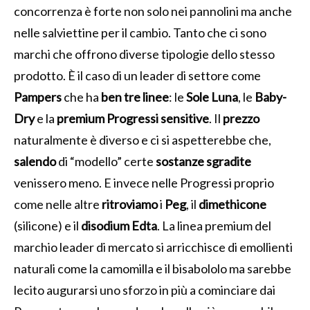
concorrenza è forte non solo nei pannolini ma anche
nelle salviettine per il cambio. Tanto che ci sono
marchi che offrono diverse tipologie dello stesso
prodotto. È il caso di un leader di settore come
Pampers
che ha
ben tre linee
: le
Sole Luna
, le
Baby-
Dry
e la
premium Progressi sensitive
. Il
prezzo
naturalmente è diverso e ci si aspetterebbe che,
salendo
di “modello” certe
sostanze
sgradite
venissero meno. E invece nelle Progressi proprio
come nelle altre
ritroviamo
i
Peg
, il
dimethicone
(silicone) e il
disodium
Edta
. La linea premium del
marchio leader di mercato si arricchisce di emollienti
naturali come la camomilla e il bisabololo ma sarebbe
lecito augurarsi uno sforzo in più a cominciare dai