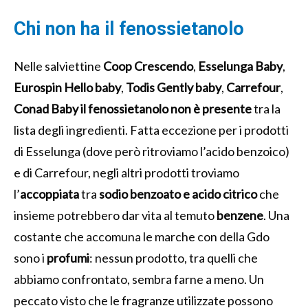
Chi non ha il fenossietanolo
Nelle salviettine
Coop Crescendo
,
Esselunga Baby
,
Eurospin Hello baby
,
Todis Gently baby
,
Carrefour
,
Conad Baby il fenossietanolo non è presente
tra la
lista degli ingredienti. Fatta eccezione per i prodotti
di Esselunga (dove però ritroviamo l’acido benzoico)
e di Carrefour, negli altri prodotti troviamo
l’
accoppiata
tra
sodio benzoato e acido citrico
che
insieme potrebbero dar vita al temuto
benzene
. Una
costante che accomuna le marche con della Gdo
sono i
profumi
: nessun prodotto, tra quelli che
abbiamo confrontato, sembra farne a meno. Un
peccato visto che le fragranze utilizzate possono