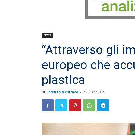
News
“Attraverso gli im
europeo che accu
plastica
Di
Lorenzo Misuraca
-
7 Giugno 2022