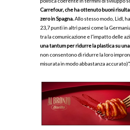
politica coerente in termini di sviluppo so
Carrefour, che ha ottenuto buoni risultat
zero in Spagna.
Allo stesso modo, Lidl, h
23,7 punti in altri paesi come la Germania
tra la comunicazione e l’impatto delle azi
una tantum per ridurre la plastica su una
non consentono di ridurre la loro impron
misurata in modo abbastanza accurato)”