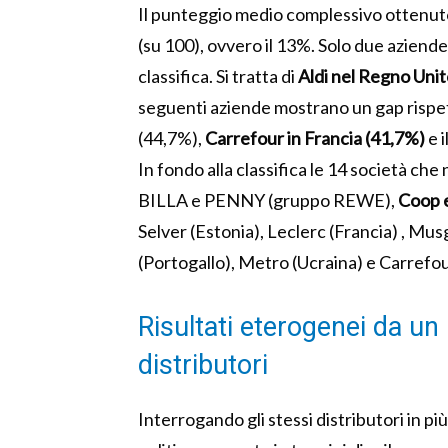
Il punteggio medio complessivo ottenuto d
(su 100), ovvero il 13%. Solo due aziende
classifica. Si tratta di
Aldi nel Regno Unito
seguenti aziende mostrano un gap rispet
(44,7%),
Carrefour in Francia (41,7%)
e 
In fondo alla classifica le 14 società che
BILLA e PENNY (gruppo REWE),
Coop e
Selver (Estonia), Leclerc (Francia) , Mu
(Portogallo), Metro (Ucraina) e Carrefo
Risultati eterogenei da un p
distributori
Interrogando gli stessi distributori in pi