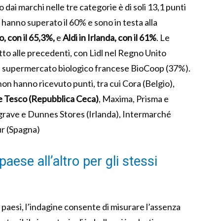
ai marchi nelle tre categorie è di soli 13,1 punti
 hanno superato il 60% e sono in testa alla
, con il 65,3%,
e
Aldi in Irlanda, con il 61%
. Le
to alle precedenti, con Lidl nel Regno Unito
il supermercato biologico francese BioCoop (37%).
 non hanno ricevuto punti, tra cui Cora (Belgio),
 Tesco (Repubblica Ceca)
, Maxima, Prisma e
sgrave e Dunnes Stores (Irlanda), Intermarché
ur (Spagna)
aese all’altro per gli stessi
ù paesi, l’indagine consente di misurare l’assenza