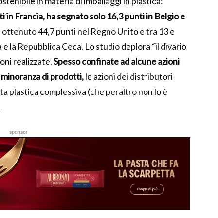
stenibile in materia di imballaggi in plastica:
i in Francia, ha segnato solo 16,3 punti in Belgio e
a ottenuto 44,7 punti nel Regno Unito e tra 13 e
 e la Repubblica Ceca. Lo studio deplora “il divario
oni realizzate.
Spesso confinate ad alcune azioni
 minoranza di prodotti,
le azioni dei distributori
ta plastica complessiva (che peraltro non lo è
.
sponsor