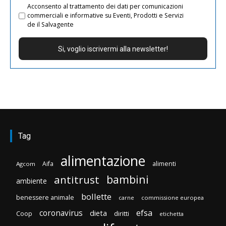
Acconsento al trattamento dei dati per comunicazioni
commerciali e informative su Eventi, Prodotti e Servizi
de il Salvagente
Tag
alimentazione
Aifa
alimenti
Agcom
bambini
antitrust
ambiente
bollette
benessere animale
carne
commissione europea
efsa
coronavirus
dieta
diritti
Coop
etichetta