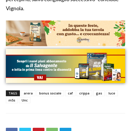
Vignola.
TAGS
arera
bonus sociale
caf
crippa
gas
luce
m5s
Unc