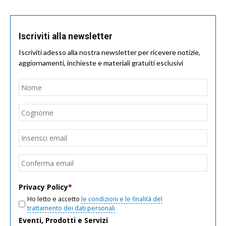
Iscriviti alla newsletter
Iscriviti adesso alla nostra newsletter per ricevere notizie,
aggiornamenti, inchieste e materiali gratuiti esclusivi
Nome
*
Nom
Cogn
Email
*
Inseri
email
Conf
email
Privacy Policy
*
Ho letto e accetto
le condizioni e le finalità del
trattamento dei dati personali
Eventi, Prodotti e Servizi