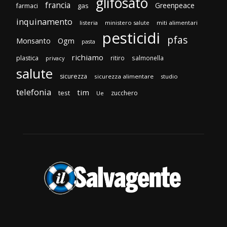
glifosato
francia
Greenpeace
gas
farmaci
inquinamento
listeria
ministero salute
miti alimentari
pesticidi
pfas
Monsanto
Ogm
pasta
richiamo
plastica
ritiro
salmonella
privacy
salute
sicurezza
sicurezza alimentare
studio
telefonia
tim
test
zucchero
Ue