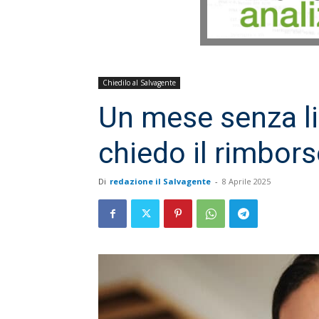
Chiedilo al Salvagente
Un mese senza l
chiedo il rimbor
Di
redazione il Salvagente
-
8 Aprile 2025