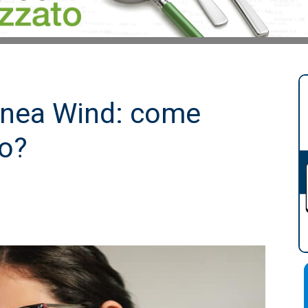
inea Wind: come
so?