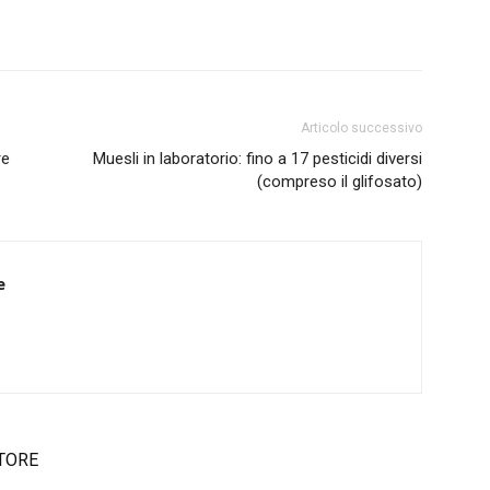
Articolo successivo
re
Muesli in laboratorio: fino a 17 pesticidi diversi
(compreso il glifosato)
e
TORE