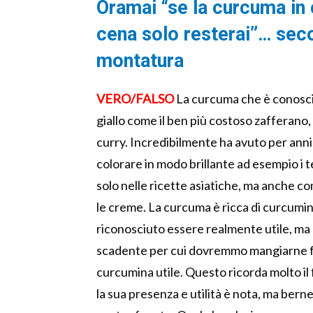
Oramai “se la curcuma in 
cena solo resterai”… sec
montatura
VERO/FALSO
La curcuma che è conosci
giallo come il ben più costoso zafferano,
curry. Incredibilmente ha avuto per anni 
colorare in modo brillante ad esempio i te
solo nelle ricette asiatiche, ma anche c
le creme. La curcuma è ricca di curcumi
riconosciuto essere realmente utile, ma l
scadente per cui dovremmo mangiarne fin
curcumina utile. Questo ricorda molto il
la sua presenza e utilità è nota, ma berne