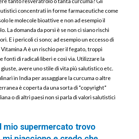
ere tanto resveratrolo o tanta curcuma? Gli
salutistici concentrati in forme farmaceutiche come
solo le molecole bioattive e non ad esempio il
lo. La domanda da porsi è se non ci siano rischi
ri. E i pericoli ci sono; ad esempio un eccesso di
Vitamina A è un rischio per il fegato, troppi
ti di radicali liberi e così via. Utilizzare la
iuste, avere uno stile di vita più salutistico etc.
linari in India per assaggiare la curcuma o altre
erranea è coperta da una sorta di “copyright”
a o di altri paesi non si parla di valori salutistici
el mio supermercato trovo
, mi piacciono e credo che