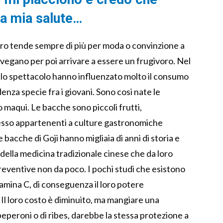
la mia salute…
ro tende sempre di più per moda o convinzione a
 vegano per poi arrivare a essere un frugivoro. Nel
llo spettacolo hanno influenzato molto il consumo
nza specie fra i giovani. Sono cosi nate le
o maqui. Le bacche sono piccoli frutti,
 spesso appartenenti a culture gastronomiche
 bacche di Goji hanno migliaia di anni di storia e
ella medicina tradizionale cinese che da loro
preventive non da poco. I pochi studi che esistono
tamina C, di conseguenza il loro potere
. Il loro costo è diminuito, ma mangiare una
i peperoni o di ribes, darebbe la stessa protezione a