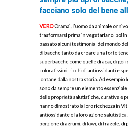
facciano solo del bene al
VERO
Oramai, l’uomo da animale onnivo
trasformarsi prima in vegetariano, poi in
passato alcuni testimonial del mondo de
di bacche tanto da creare una forte tende
superbacche come quelle di açai, di goji 
coloratissimi, ricchi di antiossidanti e
lontane dalla nostra storia. Ad esempio le
sono da sempre un elemento essenziale d
delle proprietà salutistiche, curative e 
hanno dimostrato la loro ricchezza in Vi
antiossidante e la loro azione salutistica
porzione di agrumi, di kiwi, di fragole, d