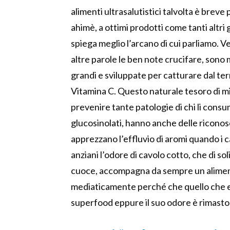
alimenti ultrasalutistici talvolta è breve p
ahimè, a ottimi prodotti come tanti altri
spiega meglio l’arcano di cui parliamo. Ve
altre parole le ben note crucifare, sono mo
grandi e sviluppate per catturare dal ter
Vitamina C. Questo naturale tesoro di mic
prevenire tante patologie di chi li consu
glucosinolati, hanno anche delle riconos
apprezzano l’effluvio di aromi quando i c
anziani l’odore di cavolo cotto, che di so
cuoce, accompagna da sempre un aliment
mediaticamente perché che quello che era
superfood eppure il suo odore è rimasto