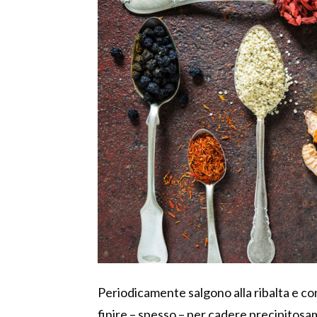
Periodicamente salgono alla ribalta e co
finire – spesso – per cadere precipitosa