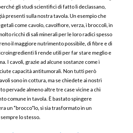
erché gli studi scientifici di fatto li declassano,
 già presenti sulla nostra tavola. Un esempio che
getali come cavolo, cavolfiore, verza, i broccoli, in
lto ricchi di sali minerali per le loro radici spesso
reno il maggiore nutrimento possibile, di fibre e di
roingredienti li rende utili per far stare meglio e
ma. I cavoli, grazie ad alcune sostanze come i
ciute capacità antitumorali. Non tutti però
avoli sono in cottura, ma se chiedete ai nostri
lito pervade almeno altre tre case vicine a chi
o comune in tavola. È bastato spingere
 un “brocco”lo, si sia trasformato in un
 sempre lo stesso.