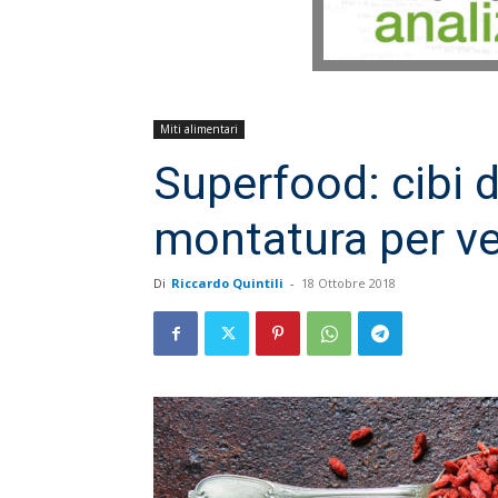
Miti alimentari
Superfood: cibi d
montatura per v
Di
Riccardo Quintili
-
18 Ottobre 2018