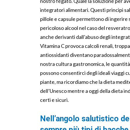
nostro fegato. Quale la soluzione per av
integratori alimentari. Questi principi 
pillole e capsule permettono di ingerire 
pericoloso alcool nel caso del resveratro
anche derivanti dall’abuso degli integrato
Vitamina C provoca calcoli renali, troppa 
antiossidanti diventano paradossalmente fon
nostra cultura gastronomica, le quantità g
possono consentirci degli ideali viaggi cu
piante, ma ricordiamo che la dieta medit
dell’Unesco mentre a oggi della dieta indian
certi e sicuri.
Nell’angolo salutistico d
sempre più tipi di bacche