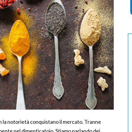
n la notorietà conquistano il mercato. Tranne
mente nel dimenticatoio. Stiamo parlando dei