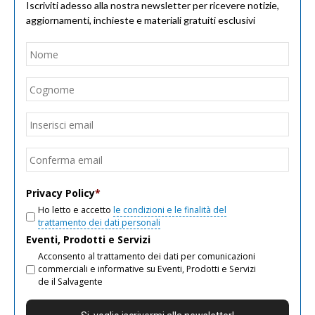
Iscriviti adesso alla nostra newsletter per ricevere notizie,
aggiornamenti, inchieste e materiali gratuiti esclusivi
Nome
*
Nom
Cogn
Email
*
Inseri
email
Conf
email
Privacy Policy
*
Ho letto e accetto
le condizioni e le finalità del
trattamento dei dati personali
Eventi, Prodotti e Servizi
Acconsento al trattamento dei dati per comunicazioni
commerciali e informative su Eventi, Prodotti e Servizi
de il Salvagente