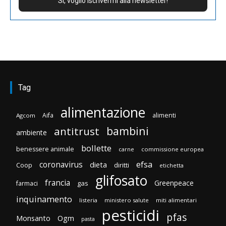
Tag
alimentazione
Aifa
alimenti
Agcom
bambini
antitrust
ambiente
bollette
benessere animale
carne
commissione europea
efsa
coronavirus
dieta
Coop
diritti
etichetta
glifosato
francia
Greenpeace
gas
farmaci
inquinamento
listeria
ministero salute
miti alimentari
pesticidi
pfas
Monsanto
Ogm
pasta