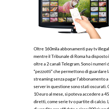
Oltre 160mila abbonamenti pay tv illegali
mentre il Tribunale di Roma ha disposto i
oltre a 2 canali Telegram. Sono i numeri d
“pezzotti” che permettono di guardare l
streaming senza pagar l’abbonamento a lo
server in questione sono stati oscurati.
10 euro al mese, si poteva accedere a 450
diretti, come serie tv o partite di calcio.