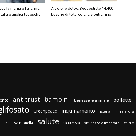
ce la mania e l’allarme:
Altro che detox! Sequestrate 14.400
Italia e analisi tedesche
bustine di tè turco alla sibutramina
bambini
antitrust
bollette
ente
benessere animale
glifosato
inquinamento
Greenpeace
listeria
ministero sa
salute
ritiro
salmonella
sicurezza
sicurezza alimentare
studio