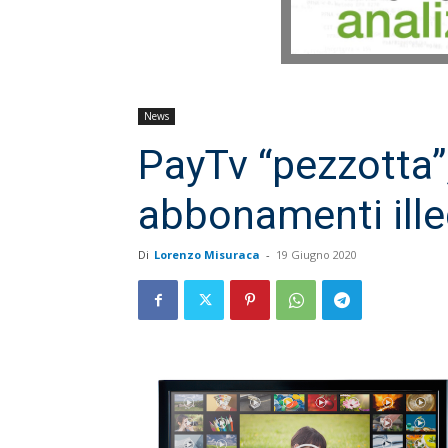
News
PayTv “pezzotta”
abbonamenti ille
Di
Lorenzo Misuraca
-
19 Giugno 2020