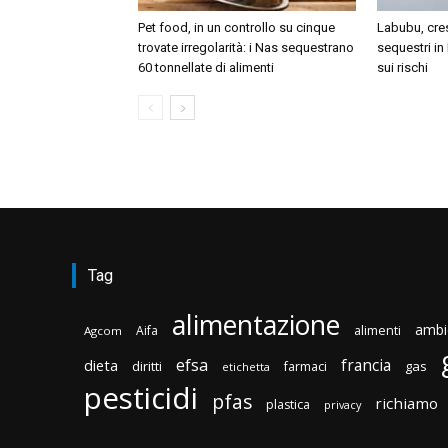
Pet food, in un controllo su cinque
Labubu, cres
trovate irregolarità: i Nas sequestrano
sequestri in 
60 tonnellate di alimenti
sui rischi
Tag
alimentazione
ambi
Aifa
alimenti
Agcom
efsa
francia
dieta
diritti
gas
farmaci
etichetta
pesticidi
pfas
richiamo
plastica
privacy