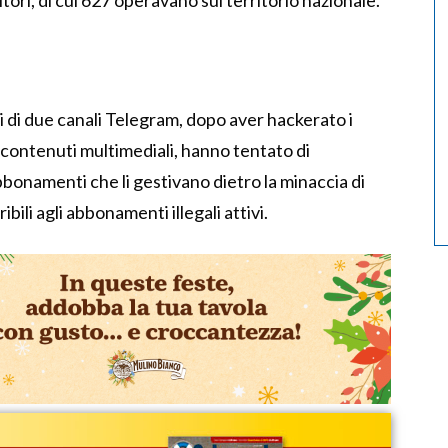
itori, di cui 627 operavano sul territorio nazionale.
 di due canali Telegram, dopo aver hackerato i
ei contenuti multimediali, hanno tentato di
bbonamenti che li gestivano dietro la minaccia di
ibili agli abbonamenti illegali attivi.