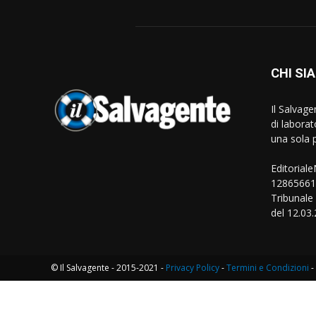
CHI SI
Il Salvag
di laborat
una sola p
Editorial
128656610
Tribunale
del 12.03
© Il Salvagente - 2015-2021 -
Privacy Policy
-
Termini e Condizioni
-