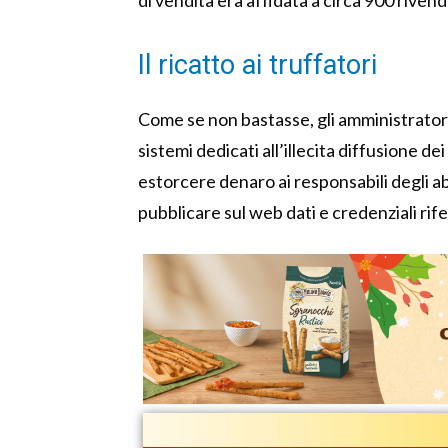
di vendita era affidata a circa 900 rivend
Il ricatto ai truffatori
Come se non bastasse, gli amministratori
sistemi dedicati all’illecita diffusione d
estorcere denaro ai responsabili degli a
pubblicare sul web dati e credenziali rifer