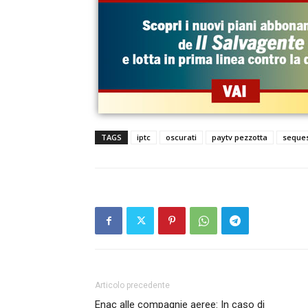
TAGS
iptc
oscurati
paytv pezzotta
seques
Articolo precedente
Enac alle compagnie aeree: In caso di