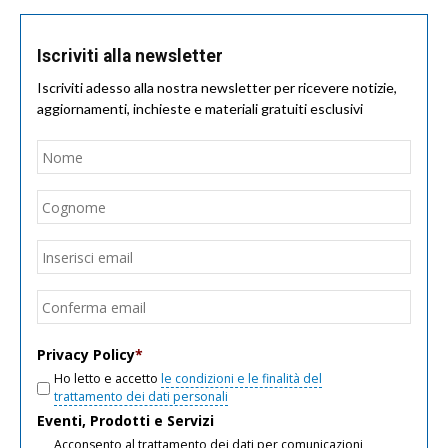
Iscriviti alla newsletter
Iscriviti adesso alla nostra newsletter per ricevere notizie,
aggiornamenti, inchieste e materiali gratuiti esclusivi
Nome
*
Nom
Cogn
Email
*
Inseri
email
Conf
email
Privacy Policy
*
Ho letto e accetto
le condizioni e le finalità del
trattamento dei dati personali
Eventi, Prodotti e Servizi
Acconsento al trattamento dei dati per comunicazioni