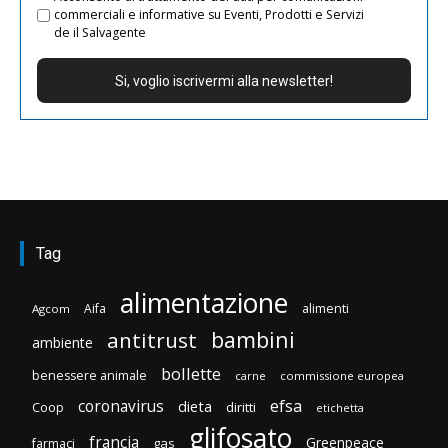
commerciali e informative su Eventi, Prodotti e Servizi
de il Salvagente
Tag
alimentazione
Aifa
alimenti
Agcom
bambini
antitrust
ambiente
bollette
benessere animale
carne
commissione europea
efsa
coronavirus
dieta
diritti
Coop
etichetta
glifosato
francia
Greenpeace
gas
farmaci