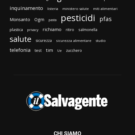
inquinamento
listeria
ministero salute
miti alimentari
pesticidi
pfas
Monsanto
Ogm
pasta
richiamo
plastica
ritiro
salmonella
privacy
salute
sicurezza
sicurezza alimentare
studio
telefonia
tim
test
zucchero
Ue
CHI SIAMO