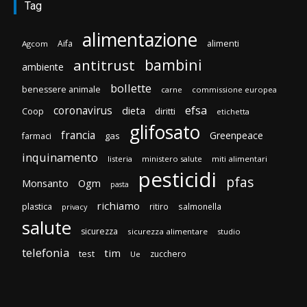
Tag
alimentazione
Aifa
alimenti
Agcom
bambini
antitrust
ambiente
bollette
benessere animale
carne
commissione europea
efsa
coronavirus
dieta
Coop
diritti
etichetta
glifosato
francia
Greenpeace
gas
farmaci
inquinamento
listeria
ministero salute
miti alimentari
pesticidi
pfas
Monsanto
Ogm
pasta
richiamo
plastica
ritiro
salmonella
privacy
salute
sicurezza
sicurezza alimentare
studio
telefonia
tim
test
zucchero
Ue