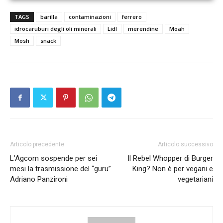
TAGS
barilla
contaminazioni
ferrero
idrocaruburi degli oli minerali
Lidl
merendine
Moah
Mosh
snack
Articolo precedente
Articolo successivo
L’Agcom sospende per sei
Il Rebel Whopper di Burger
mesi la trasmissione del “guru”
King? Non è per vegani e
Adriano Panzironi
vegetariani