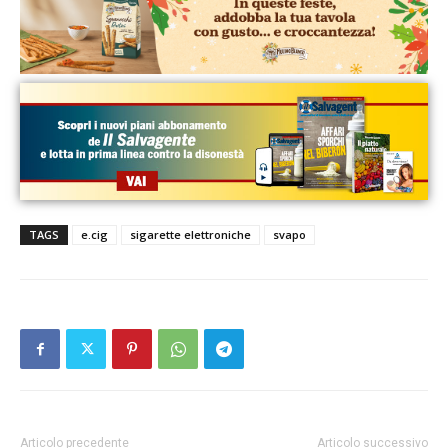
TAGS
e.cig
sigarette elettroniche
svapo
Articolo precedente
Articolo successivo