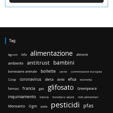
Tag
alimentazione
Aifa
alimenti
Agcom
bambini
antitrust
ambiente
bollette
benessere animale
carne
commissione europea
efsa
coronavirus
dieta
diritti
Coop
etichetta
glifosato
francia
Greenpeace
gas
farmaci
inquinamento
listeria
ministero salute
miti alimentari
pesticidi
pfas
Monsanto
Ogm
pasta