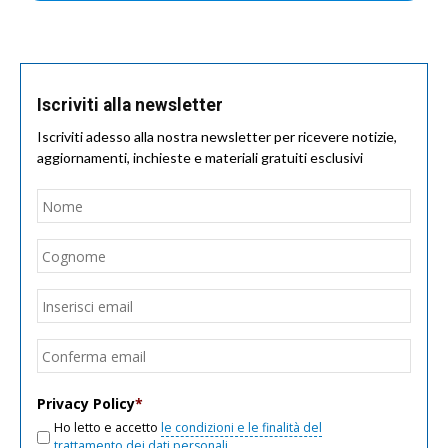
Iscriviti alla newsletter
Iscriviti adesso alla nostra newsletter per ricevere notizie,
aggiornamenti, inchieste e materiali gratuiti esclusivi
Nome
*
Nom
Cogn
Email
*
Inseri
email
Conf
email
Privacy Policy
*
Ho letto e accetto
le condizioni e le finalità del
trattamento dei dati personali