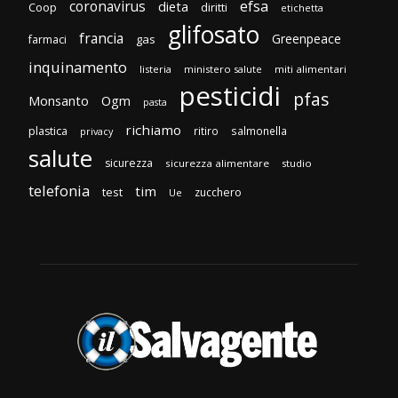
efsa
coronavirus
dieta
Coop
diritti
etichetta
glifosato
francia
Greenpeace
gas
farmaci
inquinamento
listeria
ministero salute
miti alimentari
pesticidi
pfas
Monsanto
Ogm
pasta
richiamo
plastica
ritiro
salmonella
privacy
salute
sicurezza
sicurezza alimentare
studio
telefonia
tim
test
zucchero
Ue