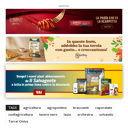
sponsor
TAGS
agricoltura
agropontino
braccianti
caporalato
confagricoltura
lavoro nero
lazio
orchestra
schiavitù
Terra! Onlus