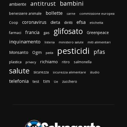
bambini
antitrust
ambiente
bollette
benessere animale
carne
commissione europea
efsa
coronavirus
dieta
diritti
Coop
etichetta
glifosato
francia
Greenpeace
gas
farmaci
inquinamento
listeria
ministero salute
miti alimentari
pesticidi
pfas
Monsanto
Ogm
pasta
richiamo
plastica
ritiro
salmonella
privacy
salute
sicurezza
sicurezza alimentare
studio
telefonia
tim
test
zucchero
Ue