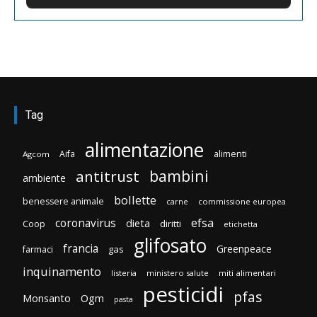
Tag
alimentazione
Aifa
alimenti
Agcom
bambini
antitrust
ambiente
bollette
benessere animale
carne
commissione europea
efsa
coronavirus
dieta
diritti
Coop
etichetta
glifosato
francia
Greenpeace
gas
farmaci
inquinamento
listeria
ministero salute
miti alimentari
pesticidi
pfas
Monsanto
Ogm
pasta