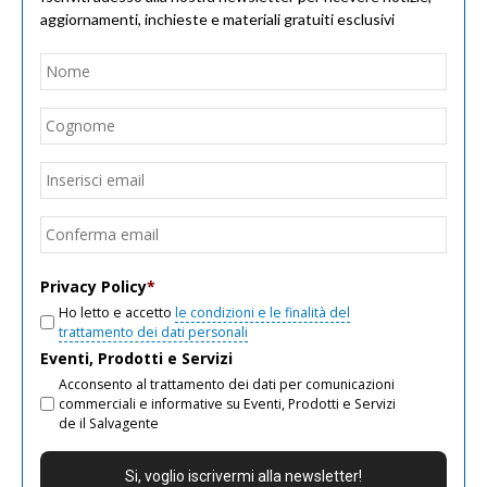
aggiornamenti, inchieste e materiali gratuiti esclusivi
Nome
*
Nom
Cogn
Email
*
Inseri
email
Conf
email
Privacy Policy
*
Ho letto e accetto
le condizioni e le finalità del
trattamento dei dati personali
Eventi, Prodotti e Servizi
Acconsento al trattamento dei dati per comunicazioni
commerciali e informative su Eventi, Prodotti e Servizi
de il Salvagente