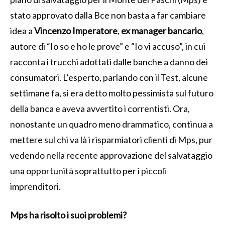
stato approvato dalla Bce non basta a far cambiare
idea a
Vincenzo Imperatore
,
ex manager bancario
,
autore di “Io so e ho le prove” e “Io vi accuso”, in cui
racconta i trucchi adottati dalle banche a danno dei
consumatori. L’esperto, parlando con il Test, alcune
settimane fa, si era detto molto pessimista sul futuro
della banca e aveva avvertito i correntisti. Ora,
nonostante un quadro meno drammatico, continua a
mettere sul chi va là i risparmiatori clienti di Mps, pur
vedendo nella recente approvazione del salvataggio
una opportunità soprattutto per i piccoli
imprenditori.
Mps ha risolto i suoi problemi?