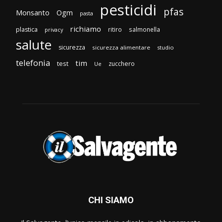
pesticidi
pfas
Monsanto
Ogm
pasta
richiamo
plastica
ritiro
salmonella
privacy
salute
sicurezza
sicurezza alimentare
studio
telefonia
tim
test
zucchero
Ue
CHI SIAMO