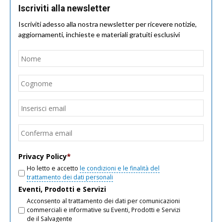
Iscriviti alla newsletter
Iscriviti adesso alla nostra newsletter per ricevere notizie,
aggiornamenti, inchieste e materiali gratuiti esclusivi
Nome
*
Nom
Cogn
Email
*
Inseri
email
Conf
email
Privacy Policy
*
Ho letto e accetto
le condizioni e le finalità del
trattamento dei dati personali
Eventi, Prodotti e Servizi
Acconsento al trattamento dei dati per comunicazioni
commerciali e informative su Eventi, Prodotti e Servizi
de il Salvagente