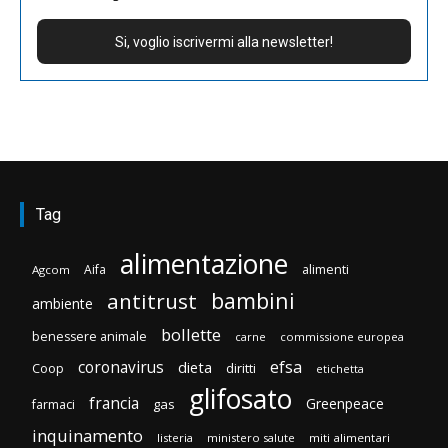
Tag
alimentazione
Aifa
alimenti
Agcom
bambini
antitrust
ambiente
bollette
benessere animale
carne
commissione europea
efsa
coronavirus
dieta
diritti
Coop
etichetta
glifosato
francia
Greenpeace
gas
farmaci
inquinamento
listeria
ministero salute
miti alimentari