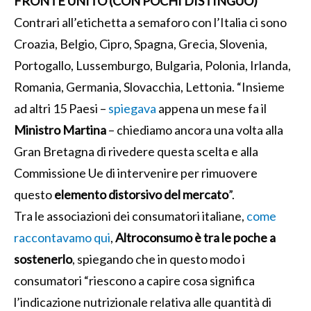
FRONTE UNITO (CON POCHI DISTINGUO)
Contrari all’etichetta a semaforo con l’Italia ci sono
Croazia, Belgio, Cipro, Spagna, Grecia, Slovenia,
Portogallo, Lussemburgo, Bulgaria, Polonia, Irlanda,
Romania, Germania, Slovacchia, Lettonia. “Insieme
ad altri 15 Paesi –
spiegava
appena un mese fa il
Ministro Martina
– chiediamo ancora una volta alla
Gran Bretagna di rivedere questa scelta e alla
Commissione Ue di intervenire per rimuovere
questo
elemento distorsivo del mercato
”.
Tra le associazioni dei consumatori italiane,
come
raccontavamo qui
,
Altroconsumo è tra le poche a
sostenerlo
, spiegando che in questo modo i
consumatori “riescono a capire cosa significa
l’indicazione nutrizionale relativa alle quantità di