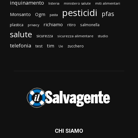
inquinamento
listeria
ministero salute
miti alimentari
pesticidi
pfas
Monsanto
Ogm
pasta
richiamo
plastica
ritiro
salmonella
privacy
salute
sicurezza
sicurezza alimentare
studio
telefonia
tim
test
zucchero
Ue
CHI SIAMO