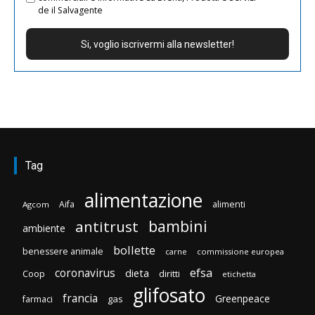
de il Salvagente
Tag
alimentazione
Aifa
alimenti
Agcom
bambini
antitrust
ambiente
bollette
benessere animale
carne
commissione europea
efsa
coronavirus
dieta
Coop
diritti
etichetta
glifosato
francia
Greenpeace
gas
farmaci