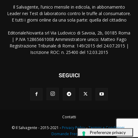
Il Salvagente, l’unico mensile in edicola, in abbonamento
Leader nei Test di laboratorio contro le truffe al consumatore.
E tutti i giorni online da una sola parte: quella del cittadino
EditorialeNovanta srl Via Ludovico di Savoia, 2b, 00185 Roma
| P.IVA 12865661008 Amministratore unico: Matteo Fago
Registrazione Tribunale di Roma: 149/2015 del 24.07.2015 |
Iscrizione ROC: n. 25400 del 12.03.2015
SEGUICI
Contatti
© Il Salvagente - 2015-2021 -
Privacy Policy
-
Termini e Condizioni
-
Domande Frequenti