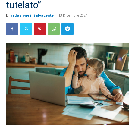
tutelato”
Di
redazione il Salvagente
-
13 Dicembre 2024