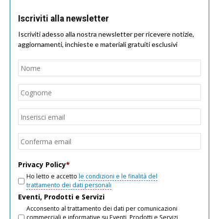
Iscriviti alla newsletter
Iscriviti adesso alla nostra newsletter per ricevere notizie,
aggiornamenti, inchieste e materiali gratuiti esclusivi
Nome
*
Nom
Cogn
Email
*
Inseri
email
Conf
email
Privacy Policy
*
Ho letto e accetto
le condizioni e le finalità del
trattamento dei dati personali
Eventi, Prodotti e Servizi
Acconsento al trattamento dei dati per comunicazioni
commerciali e informative su Eventi, Prodotti e Servizi