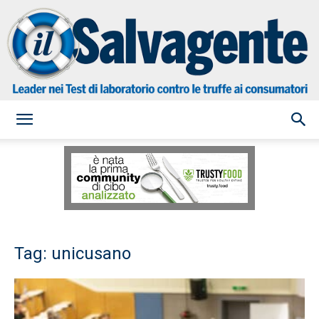
il
Salvagente
Tag: unicusano