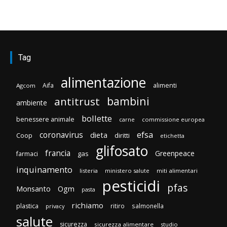
Tag
alimentazione
Aifa
alimenti
Agcom
bambini
antitrust
ambiente
bollette
benessere animale
carne
commissione europea
efsa
coronavirus
dieta
Coop
diritti
etichetta
glifosato
francia
Greenpeace
gas
farmaci
inquinamento
listeria
ministero salute
miti alimentari
pesticidi
pfas
Monsanto
Ogm
pasta
richiamo
plastica
ritiro
salmonella
privacy
salute
sicurezza
sicurezza alimentare
studio