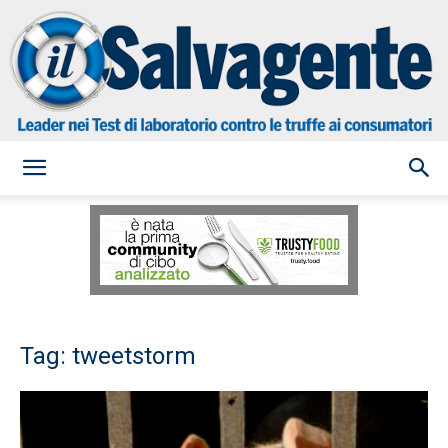
il
Salvagente
Tag: tweetstorm