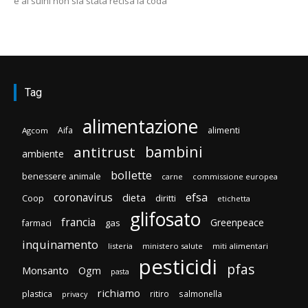
e ai suini non sia stata recisa la coda
Tag
alimentazione
Aifa
alimenti
Agcom
bambini
antitrust
ambiente
bollette
benessere animale
carne
commissione europea
efsa
coronavirus
dieta
diritti
Coop
etichetta
glifosato
francia
Greenpeace
gas
farmaci
inquinamento
listeria
ministero salute
miti alimentari
pesticidi
pfas
Monsanto
Ogm
pasta
richiamo
plastica
ritiro
salmonella
privacy