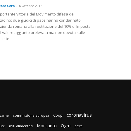
tore Cera
-
6 Ottobre 2016
portante vittoria del Movimento difesa del
ttadino: due giudici di pace hanno condannato
azienda romana alla restituzione del 10% di Imposta
l valore aggiunto prelevata ma non dovuta sulle
llette
coronavirus
Coop
carne
commissione europea
Monsanto
Ogm
lute
miti alimentari
pasta