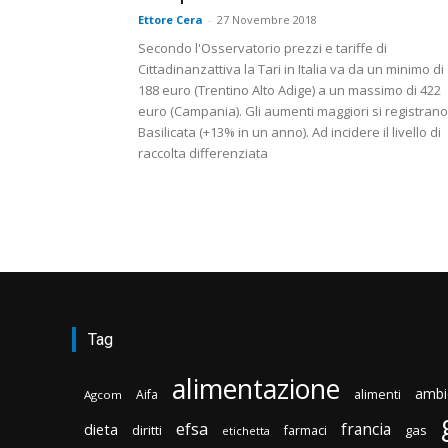
Ettore Cera
-
27 Novembre 2018
Secondo l'Osservatorio prezzi e tariffe di
Cittadinanzattiva la Tari in Italia va da un minimo di
188 euro (Trentino Alto Adige) a un massimo di 422
euro (Campania). Gli aumenti maggiori si registrano
Basilicata (+13% in un anno). Ad incidere il livello di
raccolta differenziata
Tag
alimentazione
ambi
Aifa
alimenti
Agcom
efsa
francia
dieta
diritti
gas
farmaci
etichetta