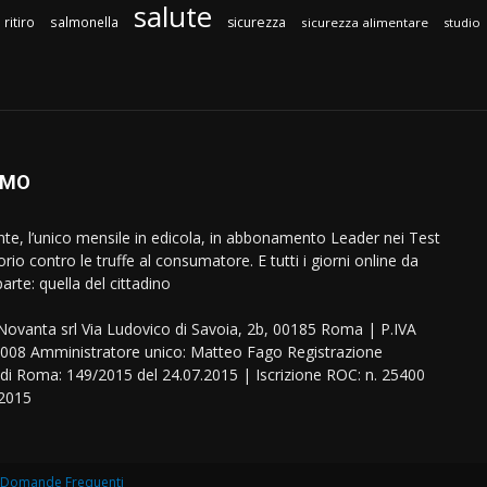
salute
ritiro
salmonella
sicurezza
sicurezza alimentare
studio
AMO
ente, l’unico mensile in edicola, in abbonamento Leader nei Test
orio contro le truffe al consumatore. E tutti i giorni online da
arte: quella del cittadino
eNovanta srl Via Ludovico di Savoia, 2b, 00185 Roma | P.IVA
08 Amministratore unico: Matteo Fago Registrazione
 di Roma: 149/2015 del 24.07.2015 | Iscrizione ROC: n. 25400
.2015
Domande Frequenti