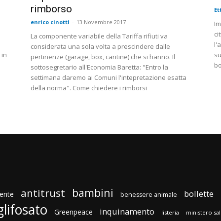
rimborso
Et
enrico cinotti
-
13 Novembre 2017
Im
ci
La componente variabile della Tariffa rifiuti va
l'
considerata una sola volta a prescindere dalle
 in
su
pertinenze (garage, box, cantine) che si hanno. Il
bo
sottosegretario all'Economia Baretta: "Entro la
settimana daremo ai Comuni l'intepretazione esatta
della norma". Come chiedere i rimborsi
bambini
antitrust
bollette
ente
benessere animale
glifosato
inquinamento
Greenpeace
listeria
ministero sa