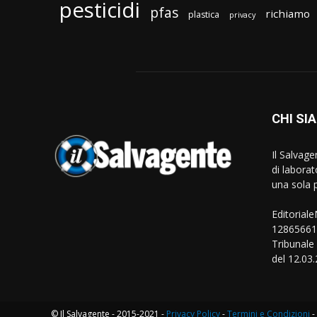
pesticidi
pfas
richiamo
plastica
privacy
CHI SI
Il Salvag
di laborat
una sola p
Editorial
128656610
Tribunale
del 12.03
© Il Salvagente - 2015-2021 -
Privacy Policy
-
Termini e Condizioni
-