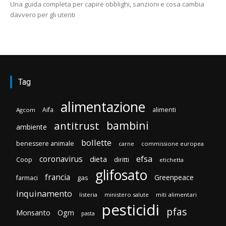
Una guida completa per capire obblighi, sanzioni e cosa cambia
davvero per gli utenti
Tag
alimentazione
Aifa
alimenti
Agcom
bambini
antitrust
ambiente
bollette
benessere animale
carne
commissione europea
efsa
coronavirus
dieta
Coop
diritti
etichetta
glifosato
francia
Greenpeace
gas
farmaci
inquinamento
listeria
ministero salute
miti alimentari
pesticidi
pfas
Monsanto
Ogm
pasta