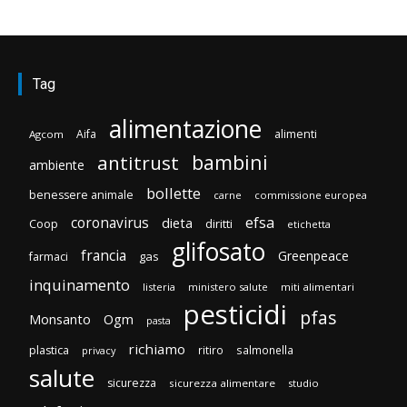
Tag
alimentazione
Aifa
alimenti
Agcom
bambini
antitrust
ambiente
bollette
benessere animale
carne
commissione europea
efsa
coronavirus
dieta
Coop
diritti
etichetta
glifosato
francia
Greenpeace
gas
farmaci
inquinamento
listeria
ministero salute
miti alimentari
pesticidi
pfas
Monsanto
Ogm
pasta
richiamo
plastica
ritiro
salmonella
privacy
salute
sicurezza
sicurezza alimentare
studio