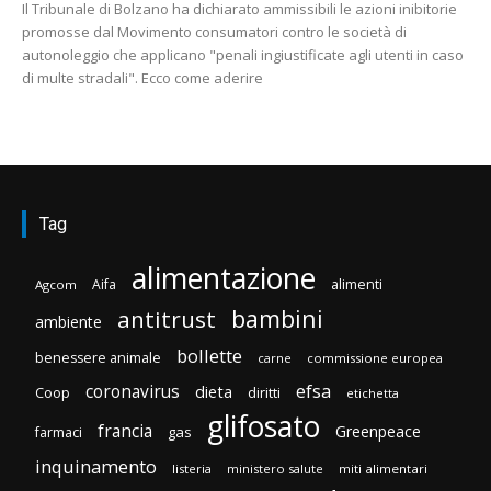
Il Tribunale di Bolzano ha dichiarato ammissibili le azioni inibitorie
promosse dal Movimento consumatori contro le società di
autonoleggio che applicano "penali ingiustificate agli utenti in caso
di multe stradali". Ecco come aderire
Tag
alimentazione
Aifa
alimenti
Agcom
bambini
antitrust
ambiente
bollette
benessere animale
carne
commissione europea
efsa
coronavirus
dieta
diritti
Coop
etichetta
glifosato
francia
Greenpeace
gas
farmaci
inquinamento
listeria
ministero salute
miti alimentari