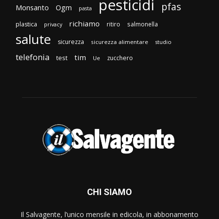
pesticidi
pfas
Monsanto
Ogm
pasta
richiamo
plastica
ritiro
salmonella
privacy
salute
sicurezza
sicurezza alimentare
studio
telefonia
tim
test
zucchero
Ue
CHI SIAMO
Il Salvagente, l’unico mensile in edicola, in abbonamento