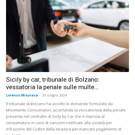
Sicily by car, tribunale di Bolzano:
vessatoria la penale sulle multe...
Lorenzo Misuraca
-
20 Giugno 2024
Il tribunale di Bolzano ha accolto le domande formulate da
Movimento Consumatori, accertando la vessatorietà della penale
presente nel contratto di Sicily by Car che è imposta al
consumatore in caso di sanzioni notificate alla società per
infrazione del Codice della strada e per mancato pagamento di