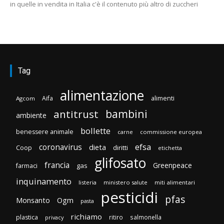
in quelle in vendita in Italia c'è il contenuto più altro di zuccheri
Tag
alimentazione
Aifa
alimenti
Agcom
bambini
antitrust
ambiente
bollette
benessere animale
carne
commissione europea
efsa
coronavirus
dieta
diritti
Coop
etichetta
glifosato
francia
Greenpeace
gas
farmaci
inquinamento
listeria
ministero salute
miti alimentari
pesticidi
pfas
Monsanto
Ogm
pasta
richiamo
plastica
ritiro
salmonella
privacy