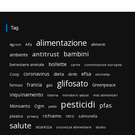
Tag
alimentazione
Aifa
alimenti
Agcom
bambini
antitrust
ambiente
bollette
benessere animale
carne
commissione europea
efsa
coronavirus
dieta
diritti
Coop
etichetta
glifosato
francia
Greenpeace
gas
farmaci
inquinamento
listeria
ministero salute
miti alimentari
pesticidi
pfas
Monsanto
Ogm
pasta
richiamo
plastica
ritiro
salmonella
privacy
salute
sicurezza
sicurezza alimentare
studio