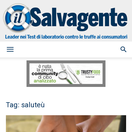
il
Salvagente
Tag: saluteù