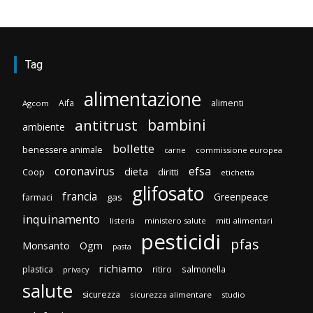
Tag
alimentazione
Aifa
alimenti
Agcom
bambini
antitrust
ambiente
bollette
benessere animale
carne
commissione europea
efsa
coronavirus
dieta
Coop
diritti
etichetta
glifosato
francia
Greenpeace
gas
farmaci
inquinamento
listeria
ministero salute
miti alimentari
pesticidi
pfas
Monsanto
Ogm
pasta
richiamo
plastica
ritiro
salmonella
privacy
salute
sicurezza
sicurezza alimentare
studio