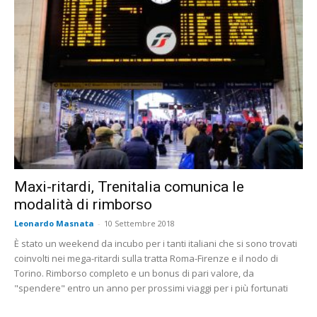
Maxi-ritardi, Trenitalia comunica le
modalità di rimborso
Leonardo Masnata
-
10 Settembre 2018
È stato un weekend da incubo per i tanti italiani che si sono trovati
coinvolti nei mega-ritardi sulla tratta Roma-Firenze e il nodo di
Torino. Rimborso completo e un bonus di pari valore, da
"spendere" entro un anno per prossimi viaggi per i più fortunati