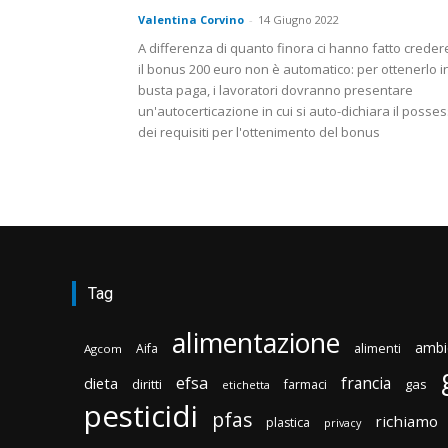
Valentina Corvino
-
14 Giugno 2022
A differenza di quanto finora ci hanno fatto creder
il bonus 200 euro non è automatico: per ottenerlo i
busta paga, i lavoratori dovranno presentare
un'autocerticazione in cui si auto-dichiara il posse
dei requisiti per l'ottenimento del bonus
Tag
alimentazione
ambi
Aifa
alimenti
Agcom
efsa
francia
dieta
diritti
gas
farmaci
etichetta
pesticidi
pfas
richiamo
plastica
privacy