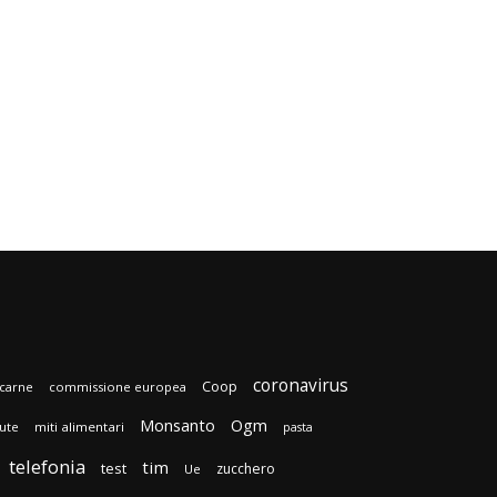
coronavirus
Coop
carne
commissione europea
Monsanto
Ogm
lute
miti alimentari
pasta
telefonia
tim
test
zucchero
Ue