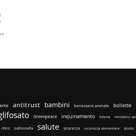
e,
n
sso
bambini
antitrust
bollette
ente
benessere animale
glifosato
inquinamento
Greenpeace
listeria
ministero sa
salute
ritiro
salmonella
sicurezza
sicurezza alimentare
studio