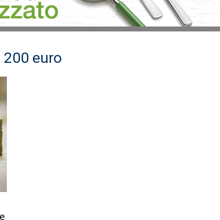
s 200 euro
s
ne