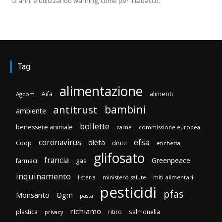
12 anni e utilizzando warning, come per il tabacco.
Tag
alimentazione
Aifa
alimenti
Agcom
bambini
antitrust
ambiente
bollette
benessere animale
carne
commissione europea
efsa
coronavirus
dieta
Coop
diritti
etichetta
glifosato
francia
Greenpeace
gas
farmaci
inquinamento
listeria
ministero salute
miti alimentari
pesticidi
pfas
Monsanto
Ogm
pasta
richiamo
plastica
ritiro
salmonella
privacy