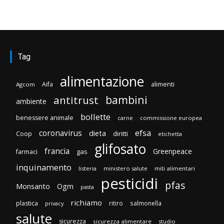
Tag
alimentazione
Aifa
alimenti
Agcom
bambini
antitrust
ambiente
bollette
benessere animale
carne
commissione europea
efsa
coronavirus
dieta
diritti
Coop
etichetta
glifosato
francia
Greenpeace
gas
farmaci
inquinamento
listeria
ministero salute
miti alimentari
pesticidi
pfas
Monsanto
Ogm
pasta
richiamo
plastica
ritiro
salmonella
privacy
salute
sicurezza
sicurezza alimentare
studio