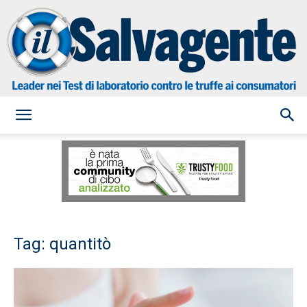
il
Salvagente
Tag: quantitò