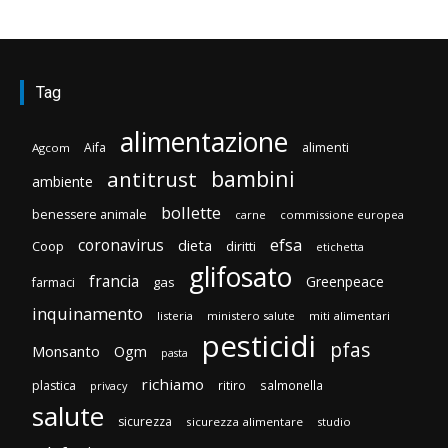
Tag
alimentazione
Aifa
alimenti
Agcom
bambini
antitrust
ambiente
bollette
benessere animale
carne
commissione europea
efsa
coronavirus
dieta
Coop
diritti
etichetta
glifosato
francia
Greenpeace
gas
farmaci
inquinamento
listeria
ministero salute
miti alimentari
pesticidi
pfas
Monsanto
Ogm
pasta
richiamo
plastica
ritiro
salmonella
privacy
salute
sicurezza
sicurezza alimentare
studio