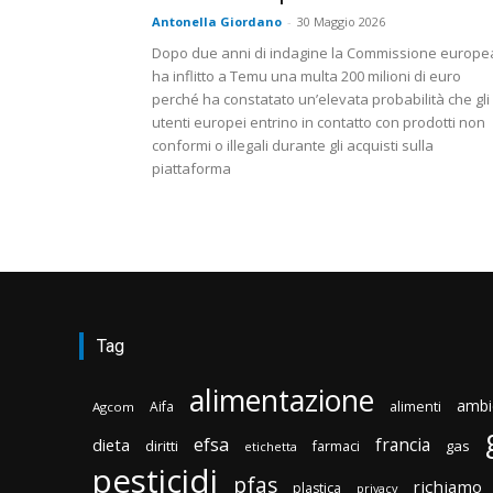
Antonella Giordano
-
30 Maggio 2026
Dopo due anni di indagine la Commissione europe
ha inflitto a Temu una multa 200 milioni di euro
perché ha constatato un’elevata probabilità che gli
utenti europei entrino in contatto con prodotti non
conformi o illegali durante gli acquisti sulla
piattaforma
Tag
alimentazione
ambi
Aifa
alimenti
Agcom
efsa
francia
dieta
diritti
gas
farmaci
etichetta
pesticidi
pfas
richiamo
plastica
privacy