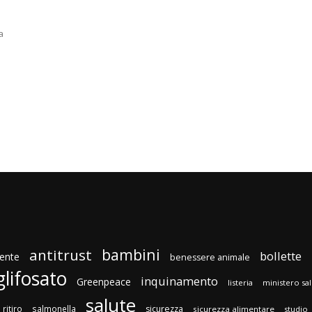
a
bambini
antitrust
bollette
ente
benessere animale
glifosato
inquinamento
Greenpeace
listeria
ministero sa
salute
ritiro
salmonella
sicurezza
sicurezza alimentare
studio