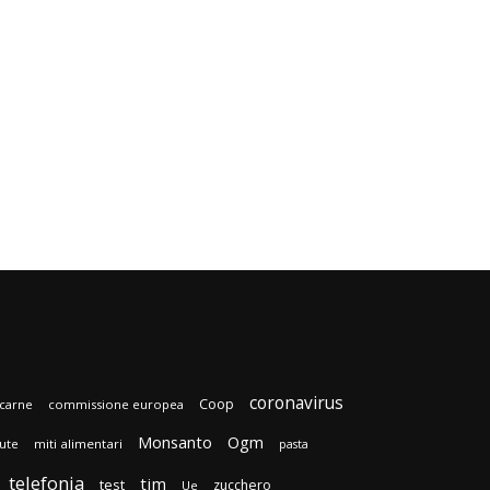
coronavirus
Coop
carne
commissione europea
Monsanto
Ogm
lute
miti alimentari
pasta
telefonia
tim
test
zucchero
Ue