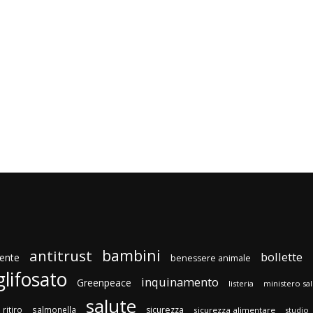
bambini
antitrust
bollette
ente
benessere animale
glifosato
inquinamento
Greenpeace
listeria
ministero sa
salute
ritiro
salmonella
sicurezza
sicurezza alimentare
studio