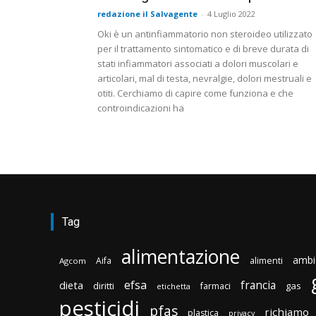
redazione il Salvagente
-
4 Luglio 2022
Oki è un antinfiammatorio non steroideo utilizzato
per il trattamento sintomatico e di breve durata di
stati infiammatori associati a dolori muscolari e
articolari, mal di testa, nevralgie, dolori mestruali e
otiti. Cerchiamo di capire come funziona e che
controindicazioni ha
Tag
alimentazione
ambi
Aifa
alimenti
Agcom
efsa
francia
dieta
diritti
gas
farmaci
etichetta
pesticidi
pfas
richiamo
plastica
privacy