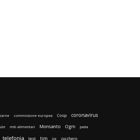
coronavirus
Coop
carne
commissione europea
Monsanto
Ogm
lute
miti alimentari
pasta
telefonia
tim
test
zucchero
Ue