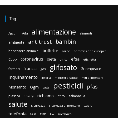
Tag
alimentazione
Aifa
alimenti
Agcom
bambini
antitrust
ambiente
bollette
benessere animale
carne
commissione europea
efsa
coronavirus
dieta
diritti
Coop
etichetta
glifosato
francia
Greenpeace
gas
farmaci
inquinamento
listeria
ministero salute
miti alimentari
pesticidi
pfas
Monsanto
Ogm
pasta
richiamo
plastica
ritiro
salmonella
privacy
salute
sicurezza
sicurezza alimentare
studio
telefonia
tim
test
zucchero
Ue