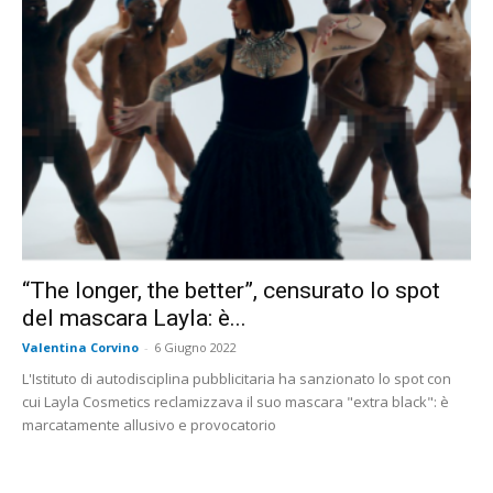
“The longer, the better”, censurato lo spot
del mascara Layla: è...
Valentina Corvino
-
6 Giugno 2022
L'Istituto di autodisciplina pubblicitaria ha sanzionato lo spot con
cui Layla Cosmetics reclamizzava il suo mascara "extra black": è
marcatamente allusivo e provocatorio