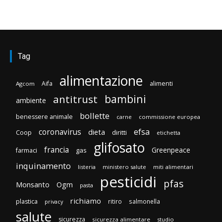
Tag
alimentazione
Aifa
alimenti
Agcom
bambini
antitrust
ambiente
bollette
benessere animale
carne
commissione europea
efsa
coronavirus
dieta
diritti
Coop
etichetta
glifosato
francia
Greenpeace
gas
farmaci
inquinamento
listeria
ministero salute
miti alimentari
pesticidi
pfas
Monsanto
Ogm
pasta
richiamo
plastica
ritiro
salmonella
privacy
salute
sicurezza
sicurezza alimentare
studio