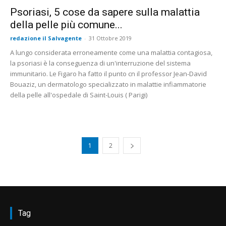
Psoriasi, 5 cose da sapere sulla malattia
della pelle più comune...
redazione il Salvagente
-
31 Ottobre 2019
A lungo considerata erroneamente come una malattia contagiosa,
la psoriasi è la conseguenza di un'interruzione del sistema
immunitario. Le Figaro ha fatto il punto cn il professor Jean-David
Bouaziz, un dermatologo specializzato in malattie infiammatorie
della pelle all'ospedale di Saint-Louis ( Parigi)
1
2
Tag