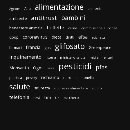
alimentazione
Aifa
alimenti
Agcom
bambini
antitrust
ambiente
bollette
benessere animale
carne
commissione europea
efsa
coronavirus
dieta
diritti
Coop
etichetta
glifosato
francia
Greenpeace
gas
farmaci
inquinamento
listeria
ministero salute
miti alimentari
pesticidi
pfas
Monsanto
Ogm
pasta
richiamo
plastica
ritiro
salmonella
privacy
salute
sicurezza
sicurezza alimentare
studio
telefonia
tim
test
zucchero
Ue