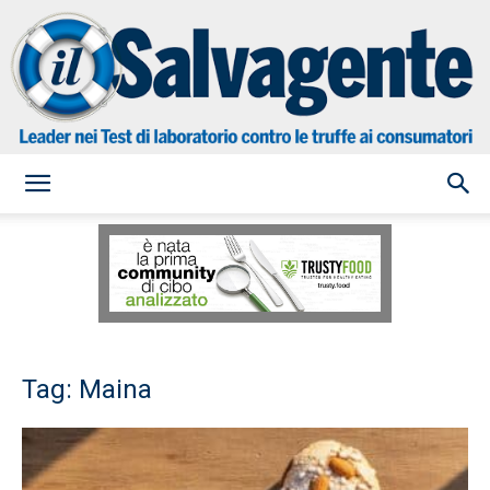
il
Salvagente
Tag: Maina