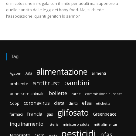
di micotossine in regola con il limite per adulti ma superiore a
quello sancito dalle leggi dei baby food. Ma, si chiede
l'associazione, quanti genitori lo sanno?
Tag
alimentazione
Aifa
alimenti
Agcom
bambini
antitrust
ambiente
bollette
benessere animale
carne
commissione europea
efsa
coronavirus
dieta
Coop
diritti
etichetta
glifosato
francia
Greenpeace
gas
farmaci
inquinamento
listeria
ministero salute
miti alimentari
pesticidi
pfas
Monsanto
Ogm
pasta